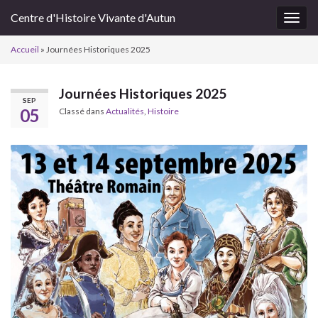
Centre d'Histoire Vivante d'Autun
Togg
navig
Accueil
»
Journées Historiques 2025
Journées Historiques 2025
SEP
05
Classé dans
Actualités
,
Histoire